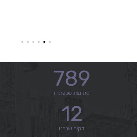
789
סתימות שנפתחו
12
דקים שנבנו